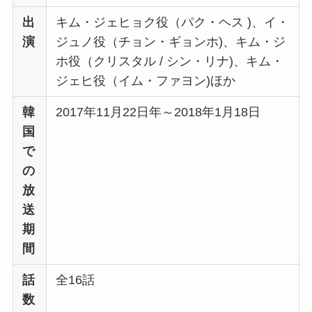
出
キム・ジェヒョク役（パク・ヘス )、イ・
演
ジュノ役（チョン・ギョンホ)、キム・ジ
ホ役（クリスタル / シン・リナ)、キム・
ジェヒ役（イム・ファヨン)ほか
韓
2017年11月22日年～2018年1月18日
国
で
の
放
送
期
間
話
全16話
数