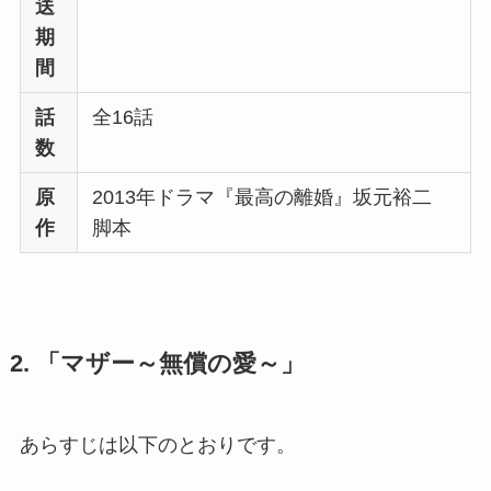
送
期
間
話
全16話
数
原
2013年ドラマ『最高の離婚』坂元裕二
作
脚本
2. 「マザー～無償の愛～」
あらすじは以下のとおりです。